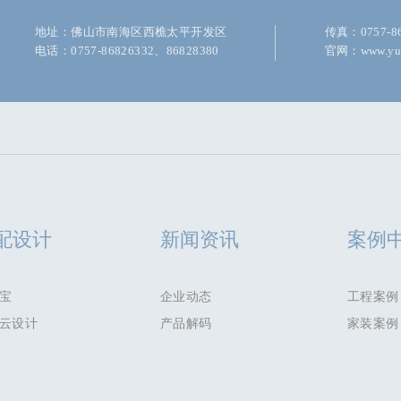
地址：佛山市南海区西樵太平开发区
传真：0757-86
电话：0757-86826332、86828380
官网：www.yu-
配设计
新闻资讯
案例
宝
企业动态
工程案例
云设计
产品解码
家装案例