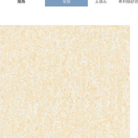
规格
全部
玉成石
希利顿砂