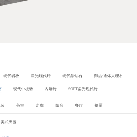
现代岩板
星光现代砖
现代晶钻石
御品·通体大理石
石
现代中板砖
内墙砖
SOFT柔光现代砖
工装
茶室
走廊
阳台
餐厅
餐厨
美式田园