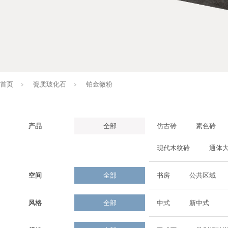
关于企业
产品中心
高配设计
新闻资讯
案例中心
服务专区
首页
瓷质玻化石
铂金微粉
﹥
﹥
产品
全部
仿古砖
素色砖
现代木纹砖
通体
空间
全部
书房
公共区域
风格
全部
中式
新中式