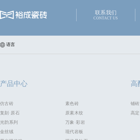
联系我们
CONTACT US
语言
产品中心
高
仿古砖
素色砖
铺砖
复刻·原石
原素木纹
高定
光韵系列
万象·彩岩
金丝绒
现代岩板