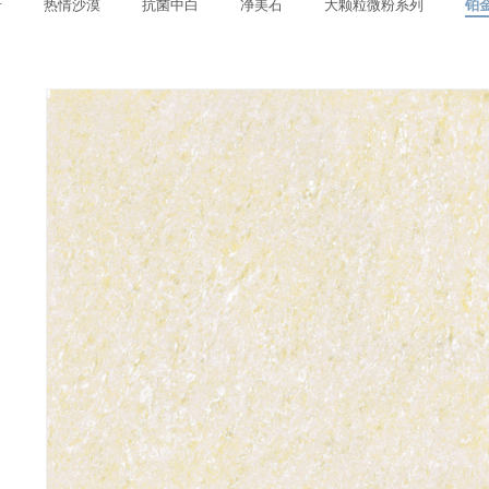
岩
热情沙漠
抗菌中白
净美石
大颗粒微粉系列
铂