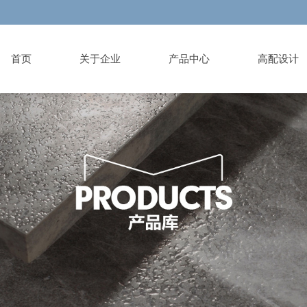
首页
关于企业
产品中心
高配设计
ut brand
duct Library
ign institute
ormation List
es
vice area