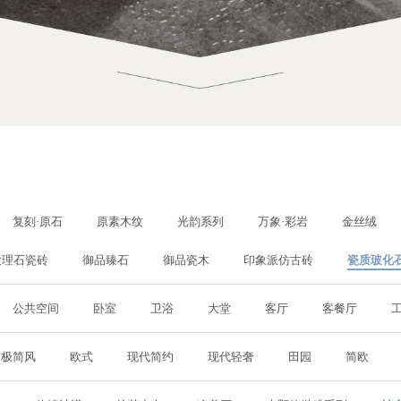
品牌介绍
仿古砖
铺砖宝
企业动态
工程案例
联系我们
素色砖
品牌故事
复刻·原石
高定云设计
产品解码
家装案例
招商加盟
原素木纹
品牌使命
光韵系列
在线留言
万象·彩岩
发展历程
金丝绒
电子画册
现代岩板
荣誉证书
星光现代砖
人才招聘
现代晶钻石
核心价值观
御品·通体大理石
授权门店
现代木纹砖
复刻·原石
原素木纹
光韵系列
万象·彩岩
金丝绒
品牌视频
通体大理石瓷砖
经销商专区
御品臻石
大理石瓷砖
御品臻石
御品瓷木
印象派仿古砖
瓷质玻化
御品瓷木
印象派仿古砖
公共空间
卧室
卫浴
大堂
客厅
客餐厅
瓷质玻化石
现代中板砖
极简风
欧式
现代简约
现代轻奢
田园
简欧
内墙砖
SOFT柔光现代砖