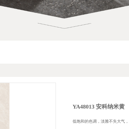
品牌介绍
仿古砖
铺砖宝
企业动态
工程案例
联系我们
素色砖
品牌故事
复刻·原石
高定云设计
产品解码
家装案例
招商加盟
原素木纹
品牌使命
光韵系列
在线留言
万象·彩岩
发展历程
金丝绒
电子画册
现代岩板
荣誉证书
星光现代砖
人才招聘
现代晶钻石
核心价值观
御品·通体大理石
授权门店
现代木纹砖
品牌视频
通体大理石瓷砖
经销商专区
御品臻石
御品瓷木
印象派仿古砖
瓷质玻化石
现代中板砖
YA48013 安科纳米黄
内墙砖
SOFT柔光现代砖
低饱和的色调，淡雅不失大气，