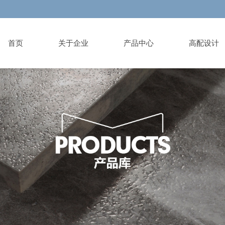
首页
关于企业
产品中心
高配设计
ut brand
duct Library
ign institute
ormation List
es
vice area