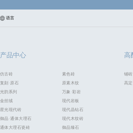
语言
产品中心
高
仿古砖
素色砖
铺砖
复刻·原石
原素木纹
高定
光韵系列
万象·彩岩
金丝绒
现代岩板
星光现代砖
现代晶钻石
御品·通体大理石
现代木纹砖
通体大理石瓷砖
御品臻石