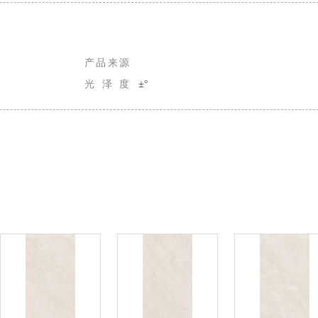
产品来源
光泽度
±°